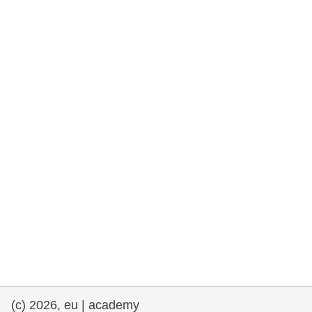
rights, & democracy
maritime & fisheries
migration & integration
nutrition, health & wellbeing
public sector leadership, innovation &
knowledge sharing
transport & infrastructure
(c) 2026, eu | academy