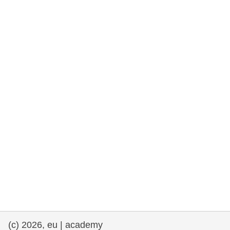
fundamentales, y democracia
marítimo y pesca
migración e integración
nutrición, salud y bienestar
liderazgo, innovación y el intercambio de
conocimientos en el sector público
transporte e infraestructuras
(c) 2026, eu | academy