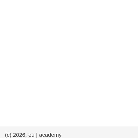
rights, & democracy
maritime & fisheries
migration & integration
nutrition, health & wellbeing
public sector leadership, innovation &
knowledge sharing
transport & infrastructure
(c) 2026, eu | academy