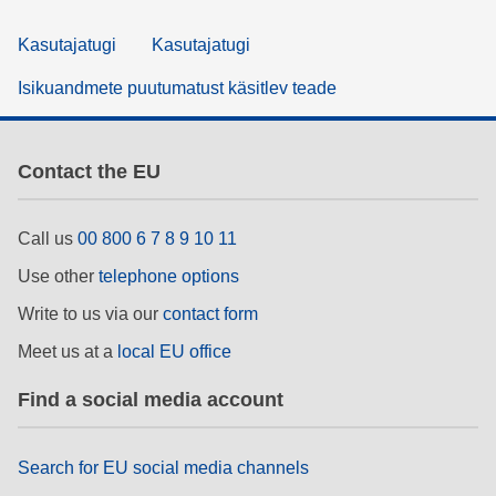
Kasutajatugi
Kasutajatugi
Isikuandmete puutumatust käsitlev teade
Contact the EU
Call us
00 800 6 7 8 9 10 11
Use other
telephone options
Write to us via our
contact form
Meet us at a
local EU office
Find a social media account
Search for EU social media channels