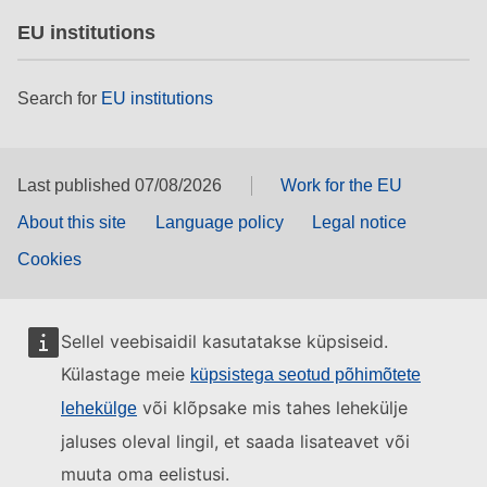
EU institutions
Search for
EU institutions
Last published 07/08/2026
Work for the EU
About this site
Language policy
Legal notice
Cookies
Sellel veebisaidil kasutatakse küpsiseid.
Külastage meie
küpsistega seotud põhimõtete
või klõpsake mis tahes lehekülje
lehekülge
jaluses oleval lingil, et saada lisateavet või
muuta oma eelistusi.