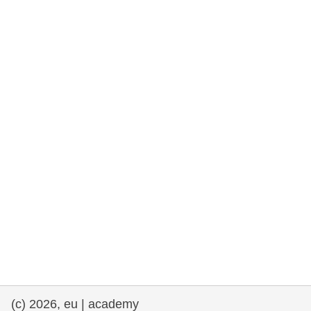
rights, & democracy
maritime & fisheries
migration & integration
nutrition, health & wellbeing
public sector leadership, innovation &
knowledge sharing
transport & infrastructure
(c) 2026, eu | academy