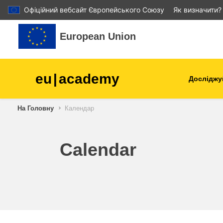
Офіційний вебсайт Європейського Союзу
Як визначити?
Перейти до головного вмісту
European Union
eu
|
academy
Досліджу
Аграрне виробництво і
На Головну
Календар
розвиток сільської місцев
діти та молодь
Calendar
міста, міський і регіональ
розвиток
дані, діджиталізація та нов
технології