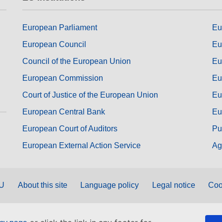
European Parliament
Eu
European Council
Eu
Council of the European Union
Eu
European Commission
Eu
Court of Justice of the European Union
Eu
European Central Bank
Eu
European Court of Auditors
Pu
European External Action Service
Ag
EU
About this site
Language policy
Legal notice
Coo