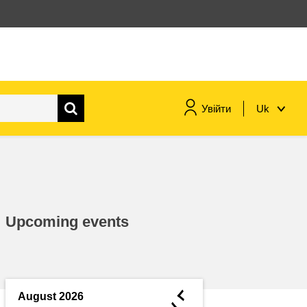
Увійти
Uk
морське судноплавство та
рибальство
міграція та інтеграція
Upcoming events
харчування, здоров'я та
добробут
лідерство в державному
секторі, інновації та обмін
◄
August 2026
знаннями