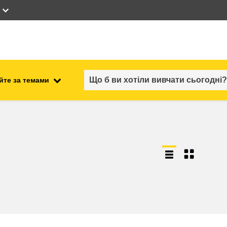
йте за темами
працевлаштування, комерційна
ості
діяльність та економіка
безпечність харчових
продуктів та продовольча
безпека
ний
нестабільність, кризові
ситуації та стійкість
ітні
гендер, нерівність та інклюзія