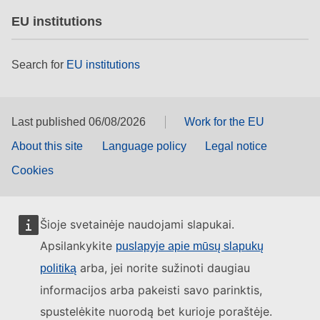
EU institutions
Search for
EU institutions
Last published 06/08/2026
Work for the EU
About this site
Language policy
Legal notice
Cookies
Šioje svetainėje naudojami slapukai.
Apsilankykite
puslapyje apie mūsų slapukų
arba, jei norite sužinoti daugiau
politiką
informacijos arba pakeisti savo parinktis,
spustelėkite nuorodą bet kurioje poraštėje.