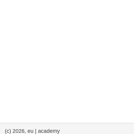
rights, & democracy
maritime & fisheries
migration & integration
nutrition, health & wellbeing
public sector leadership, innovation &
knowledge sharing
transport & infrastructure
(c) 2026, eu | academy