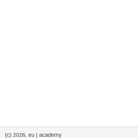
rights, & democracy
maritime & fisheries
migration & integration
nutrition, health & wellbeing
public sector leadership, innovation &
knowledge sharing
transport & infrastructure
(c) 2026, eu | academy