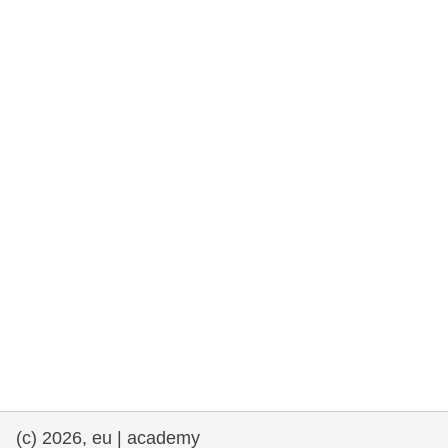
rights, & democracy
maritime & fisheries
migration & integration
nutrition, health & wellbeing
public sector leadership, innovation &
knowledge sharing
transport & infrastructure
(c) 2026, eu | academy