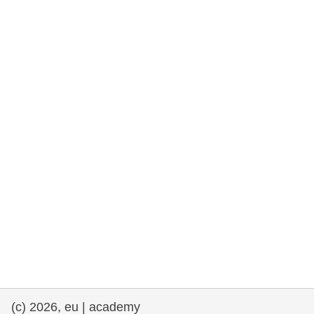
rights, & democracy
maritime & fisheries
migration & integration
nutrition, health & wellbeing
public sector leadership, innovation &
knowledge sharing
transport & infrastructure
(c) 2026, eu | academy