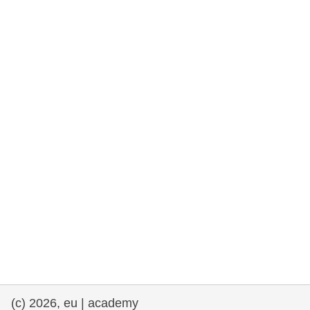
e democracia
assuntos marítimos e política das pescas
migração e integração
nutrição, saúde e bem-estar
liderança do setor público, inovação e
compartilhamento de conhecimento
transporte e infraestrutura
(c) 2026, eu | academy