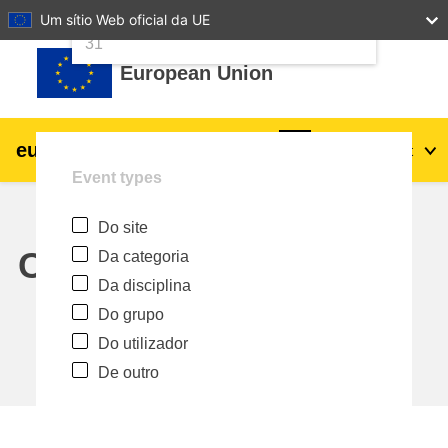
24
25
26
27
28
29
30
Um sítio Web oficial da UE
Ir para o conteúdo principal
31
European Union
eu
|
academy
Entrar
Pt
Event types
Explore by topic:
Do site
agricultura e desenvolvimento rural
Calendar
Da categoria
Da disciplina
crianças e jovens
Do grupo
Do utilizador
cidades, desenvolvimento urbano e
De outro
regional
dados, digital e tecnologia