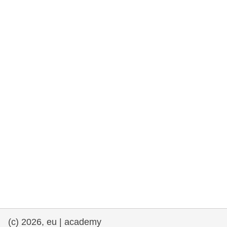
rights, & democracy
maritime & fisheries
migration & integration
nutrition, health & wellbeing
public sector leadership, innovation &
knowledge sharing
transport & infrastructure
(c) 2026, eu | academy