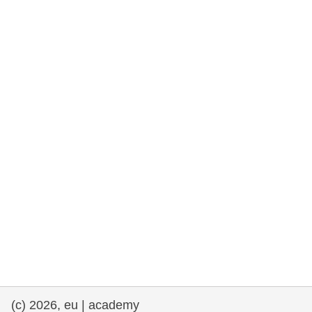
democrazia
marittimo e pesca
migrazione e integrazione
nutrizione, salute e benessere
leadership del settore pubblico,
innovazione e condivisione delle
conoscenze
trasporti e infrastrutture
(c) 2026, eu | academy