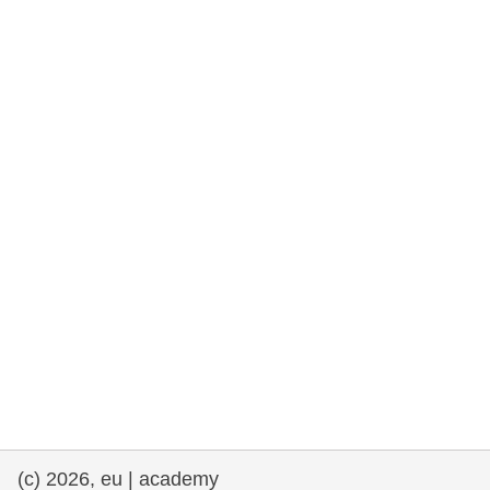
et démocratie
maritime & pêche
migration et intégration
nutrition, santé & bien-être
leadership du secteur public, innovation et
partage des connaissances
transport et infrastructure
(c) 2026, eu | academy