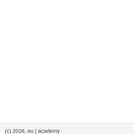
та права людини та демократія
морське судноплавство та рибальство
міграція та інтеграція
харчування, здоров'я та добробут
лідерство в державному секторі,
інновації та обмін знаннями
Транспорт та інфраструктура
(c) 2026, eu | academy