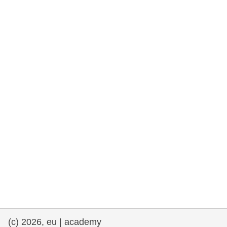
та права людини та демократія
морське судноплавство та рибальство
міграція та інтеграція
харчування, здоров'я та добробут
лідерство в державному секторі,
інновації та обмін знаннями
Транспорт та інфраструктура
(c) 2026, eu | academy