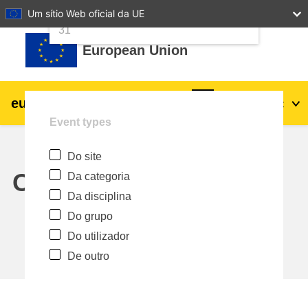
24
25
26
27
28
29
30
Um sítio Web oficial da UE
Ir para o conteúdo principal
31
European Union
eu
|
academy
Entrar
Pt
Event types
Explore by topic:
Do site
agricultura e desenvolvimento rural
Calendar
Da categoria
Da disciplina
crianças e jovens
Do grupo
Do utilizador
cidades, desenvolvimento urbano e
De outro
regional
dados, digital e tecnologia