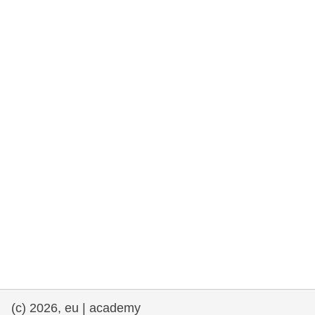
e democracia
assuntos marítimos e política das pescas
migração e integração
nutrição, saúde e bem-estar
liderança do setor público, inovação e
compartilhamento de conhecimento
transporte e infraestrutura
(c) 2026, eu | academy