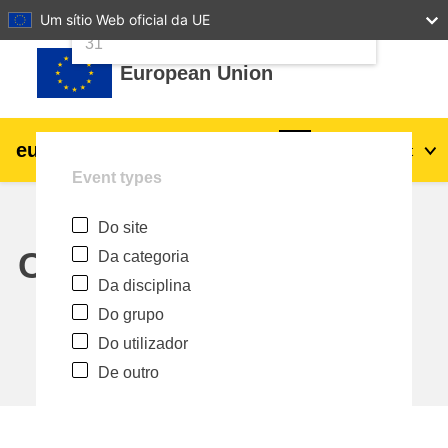
24
25
26
27
28
29
30
Um sítio Web oficial da UE
Ir para o conteúdo principal
31
European Union
eu
|
academy
Entrar
Pt
Event types
Explore by topic:
Do site
agricultura e desenvolvimento rural
Calendar
Da categoria
Da disciplina
crianças e jovens
Do grupo
Do utilizador
cidades, desenvolvimento urbano e
De outro
regional
dados, digital e tecnologia