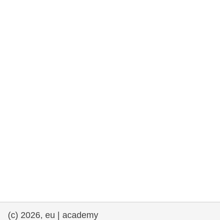
e democracia
assuntos marítimos e política das pescas
migração e integração
nutrição, saúde e bem-estar
liderança do setor público, inovação e
compartilhamento de conhecimento
transporte e infraestrutura
(c) 2026, eu | academy