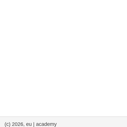
rights, & democracy
maritime & fisheries
migration & integration
nutrition, health & wellbeing
public sector leadership, innovation &
knowledge sharing
transport & infrastructure
(c) 2026, eu | academy