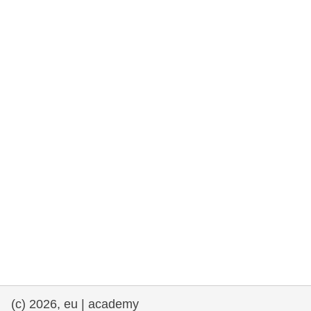
et démocratie
maritime & pêche
migration et intégration
nutrition, santé & bien-être
leadership du secteur public, innovation et
partage des connaissances
transport et infrastructure
(c) 2026, eu | academy