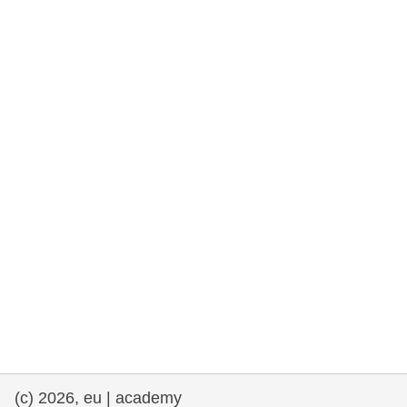
rights, & democracy
maritime & fisheries
migration & integration
nutrition, health & wellbeing
public sector leadership, innovation &
knowledge sharing
transport & infrastructure
(c) 2026, eu | academy