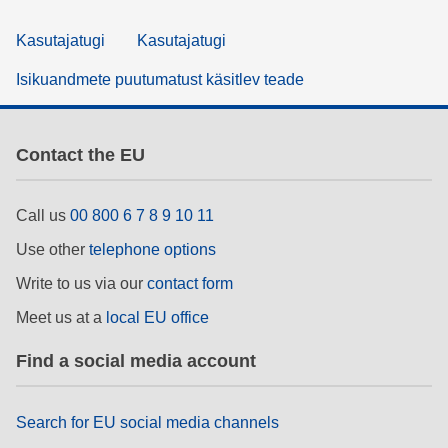
Kasutajatugi
Kasutajatugi
Isikuandmete puutumatust käsitlev teade
Contact the EU
Call us
00 800 6 7 8 9 10 11
Use other
telephone options
Write to us via our
contact form
Meet us at a
local EU office
Find a social media account
Search for EU social media channels