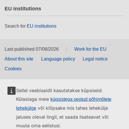
EU institutions
Search for
EU institutions
Last published 07/08/2026
Work for the EU
About this site
Language policy
Legal notice
Cookies
Sellel veebisaidil kasutatakse küpsiseid.
Külastage meie
küpsistega seotud põhimõtete
või klõpsake mis tahes lehekülje
lehekülge
jaluses oleval lingil, et saada lisateavet või
muuta oma eelistusi.