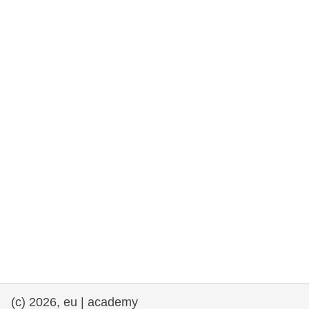
rights, & democracy
maritime & fisheries
migration & integration
nutrition, health & wellbeing
public sector leadership, innovation &
knowledge sharing
transport & infrastructure
(c) 2026, eu | academy