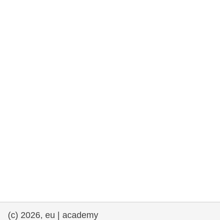
rights, & democracy
maritime & fisheries
migration & integration
nutrition, health & wellbeing
public sector leadership, innovation &
knowledge sharing
transport & infrastructure
(c) 2026, eu | academy