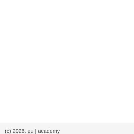
rights, & democracy
maritime & fisheries
migration & integration
nutrition, health & wellbeing
public sector leadership, innovation &
knowledge sharing
transport & infrastructure
(c) 2026, eu | academy