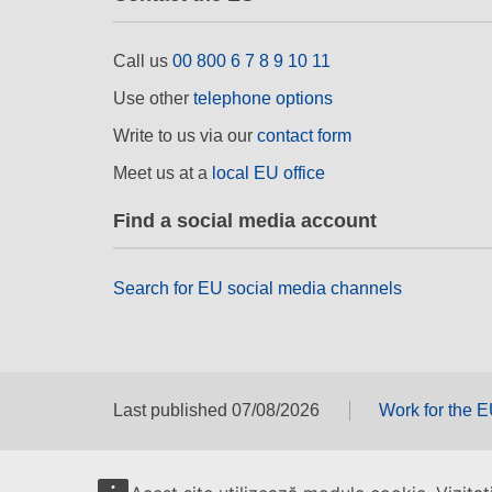
Call us
00 800 6 7 8 9 10 11
Use other
telephone options
Write to us via our
contact form
Meet us at a
local EU office
Find a social media account
Search for EU social media channels
Last published 07/08/2026
Work for the 