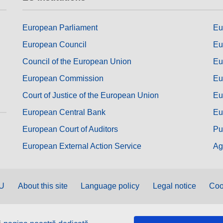
European Parliament
Eu
European Council
Eu
Council of the European Union
Eu
European Commission
Eu
Court of Justice of the European Union
Eu
European Central Bank
Eu
European Court of Auditors
Pu
European External Action Service
Ag
EU
About this site
Language policy
Legal notice
Coo