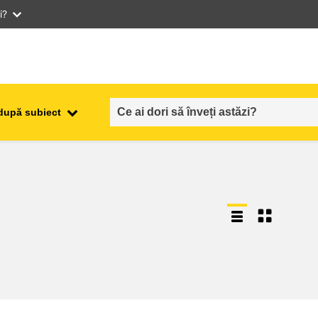
i?
după subiect
ocuparea forţei de muncă,
ala
comerţul şi economia
food safety & security
fragilitate, situații de criză și
reziliență
gen, inegalitate și incluziune