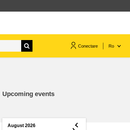
Conectare
Ro
maritime si pescuit
migrație și integrare
Upcoming events
nutriție, sănătate și bunăstare
leadership în sectorul public,
inovare și schimb de cunoștințe
◄
August 2026