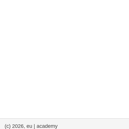
rights, & democracy
maritime & fisheries
migration & integration
nutrition, health & wellbeing
public sector leadership, innovation &
knowledge sharing
transport & infrastructure
(c) 2026, eu | academy