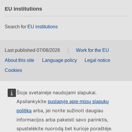
EU institutions
Search for
EU institutions
Last published 07/08/2026
Work for the EU
About this site
Language policy
Legal notice
Cookies
Šioje svetainėje naudojami slapukai.
Apsilankykite
puslapyje apie mūsų slapukų
arba, jei norite sužinoti daugiau
politiką
informacijos arba pakeisti savo parinktis,
spustelėkite nuorodą bet kurioje poraštėje.