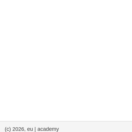
drepturile omului și democrație
maritime si pescuit
migrație și integrare
nutriție, sănătate și bunăstare
leadership în sectorul public, inovare și
schimb de cunoștințe
transport și infrastructură
(c) 2026, eu | academy