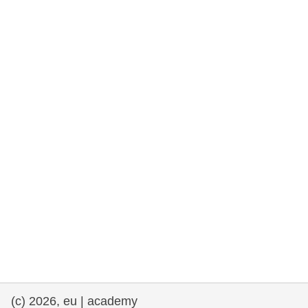
rights, & democracy
maritime & fisheries
migration & integration
nutrition, health & wellbeing
public sector leadership, innovation &
knowledge sharing
transport & infrastructure
(c) 2026, eu | academy