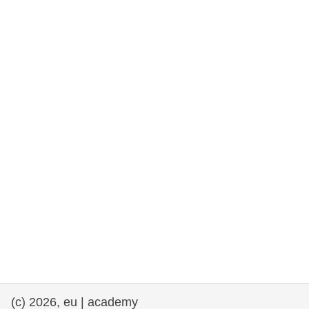
drepturile omului și democrație
maritime si pescuit
migrație și integrare
nutriție, sănătate și bunăstare
leadership în sectorul public, inovare și
schimb de cunoștințe
transport și infrastructură
(c) 2026, eu | academy