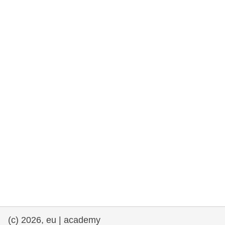
rights, & democracy
maritime & fisheries
migration & integration
nutrition, health & wellbeing
public sector leadership, innovation &
knowledge sharing
transport & infrastructure
(c) 2026, eu | academy