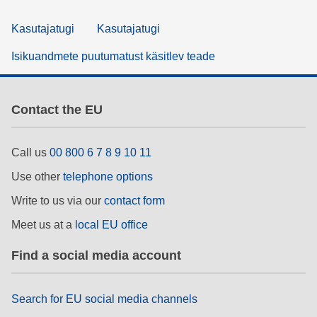
Kasutajatugi
Kasutajatugi
Isikuandmete puutumatust käsitlev teade
Contact the EU
Call us
00 800 6 7 8 9 10 11
Use other
telephone options
Write to us via our
contact form
Meet us at a
local EU office
Find a social media account
Search for EU social media channels