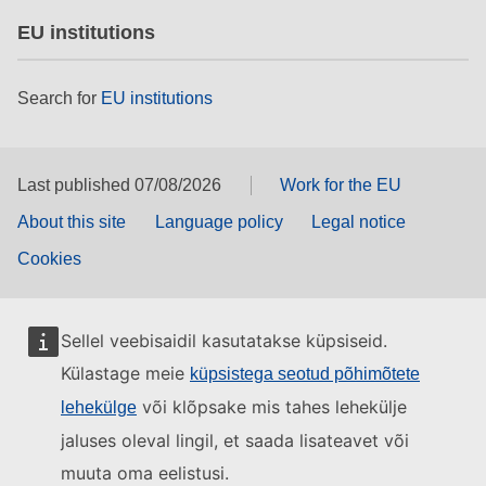
EU institutions
Search for
EU institutions
Last published 07/08/2026
Work for the EU
About this site
Language policy
Legal notice
Cookies
Sellel veebisaidil kasutatakse küpsiseid.
Külastage meie
küpsistega seotud põhimõtete
või klõpsake mis tahes lehekülje
lehekülge
jaluses oleval lingil, et saada lisateavet või
muuta oma eelistusi.