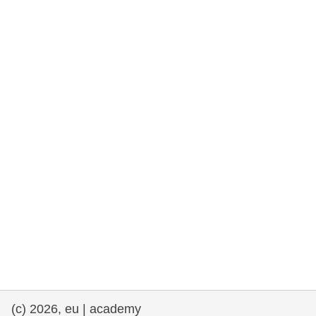
та права людини та демократія
морське судноплавство та рибальство
міграція та інтеграція
харчування, здоров'я та добробут
лідерство в державному секторі,
інновації та обмін знаннями
Транспорт та інфраструктура
(c) 2026, eu | academy