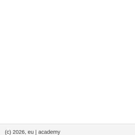
rights, & democracy
maritime & fisheries
migration & integration
nutrition, health & wellbeing
public sector leadership, innovation &
knowledge sharing
transport & infrastructure
(c) 2026, eu | academy