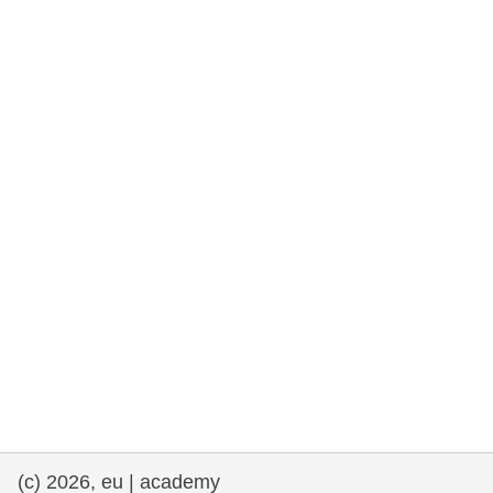
drepturile omului și democrație
maritime si pescuit
migrație și integrare
nutriție, sănătate și bunăstare
leadership în sectorul public, inovare și
schimb de cunoștințe
transport și infrastructură
(c) 2026, eu | academy