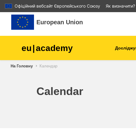
Офіційний вебсайт Європейського Союзу
Як визначити?
Перейти до головного вмісту
European Union
eu
|
academy
Досліджу
Аграрне виробництво і
На Головну
Календар
розвиток сільської місцев
діти та молодь
Calendar
міста, міський і регіональ
розвиток
дані, діджиталізація та нов
технології