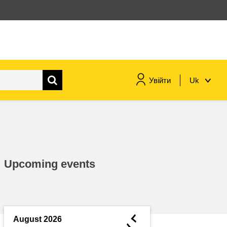
Увійти
Uk
морське судноплавство та
рибальство
міграція та інтеграція
Upcoming events
харчування, здоров'я та
добробут
лідерство в державному
секторі, інновації та обмін
◄
August 2026
знаннями