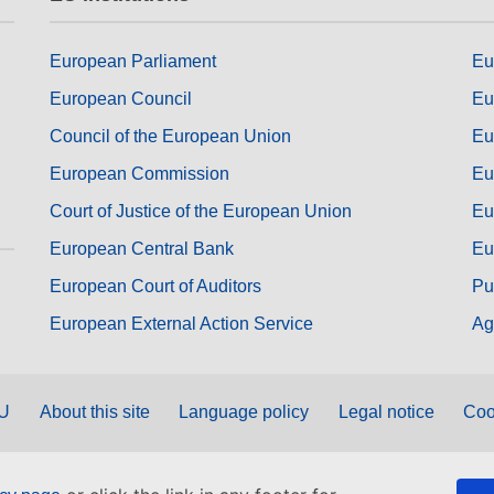
European Parliament
Eu
European Council
Eu
Council of the European Union
Eu
European Commission
Eu
Court of Justice of the European Union
Eu
European Central Bank
Eu
European Court of Auditors
Pu
European External Action Service
Ag
EU
About this site
Language policy
Legal notice
Coo