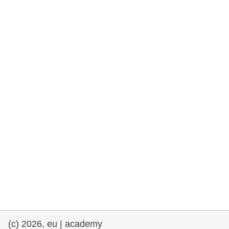
rights, & democracy
maritime & fisheries
migration & integration
nutrition, health & wellbeing
public sector leadership, innovation &
knowledge sharing
transport & infrastructure
(c) 2026, eu | academy