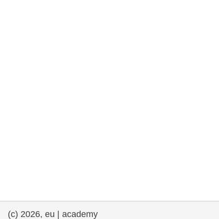
rights, & democracy
maritime & fisheries
migration & integration
nutrition, health & wellbeing
public sector leadership, innovation &
knowledge sharing
transport & infrastructure
(c) 2026, eu | academy