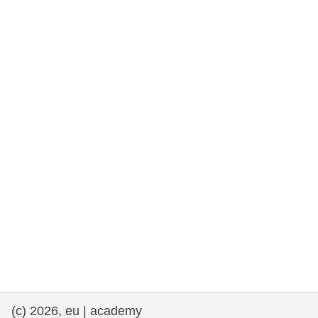
rights, & democracy
maritime & fisheries
migration & integration
nutrition, health & wellbeing
public sector leadership, innovation &
knowledge sharing
transport & infrastructure
(c) 2026, eu | academy