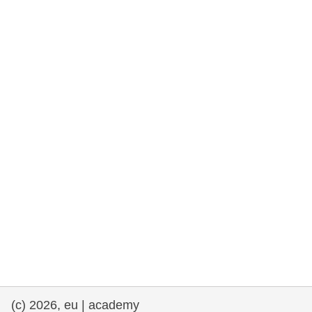
et démocratie
maritime & pêche
migration et intégration
nutrition, santé & bien-être
leadership du secteur public, innovation et
partage des connaissances
transport et infrastructure
(c) 2026, eu | academy