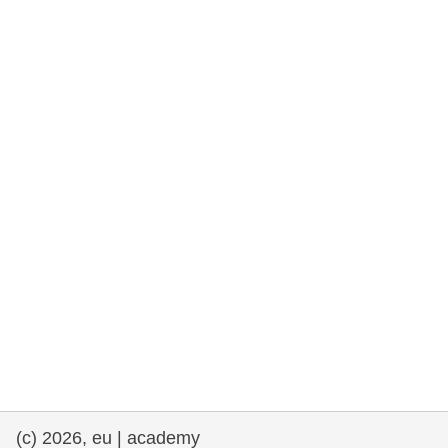
rights, & democracy
maritime & fisheries
migration & integration
nutrition, health & wellbeing
public sector leadership, innovation &
knowledge sharing
transport & infrastructure
(c) 2026, eu | academy