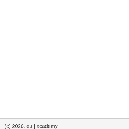
rights, & democracy
maritime & fisheries
migration & integration
nutrition, health & wellbeing
public sector leadership, innovation &
knowledge sharing
transport & infrastructure
(c) 2026, eu | academy