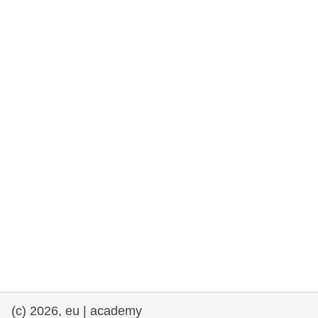
drepturile omului și democrație
maritime si pescuit
migrație și integrare
nutriție, sănătate și bunăstare
leadership în sectorul public, inovare și
schimb de cunoștințe
transport și infrastructură
(c) 2026, eu | academy