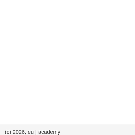
rights, & democracy
maritime & fisheries
migration & integration
nutrition, health & wellbeing
public sector leadership, innovation &
knowledge sharing
transport & infrastructure
(c) 2026, eu | academy