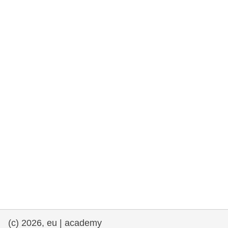
rights, & democracy
maritime & fisheries
migration & integration
nutrition, health & wellbeing
public sector leadership, innovation &
knowledge sharing
Transport und Infrastruktur
(c) 2026, eu | academy