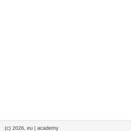
rights, & democracy
maritime & fisheries
migration & integration
nutrition, health & wellbeing
public sector leadership, innovation &
knowledge sharing
transport & infrastructure
(c) 2026, eu | academy