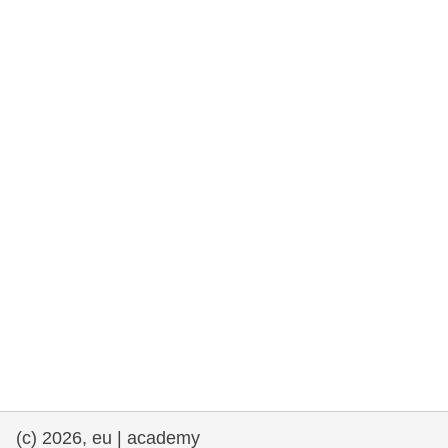
rights, & democracy
maritime & fisheries
migration & integration
nutrition, health & wellbeing
public sector leadership, innovation &
knowledge sharing
transport & infrastructure
(c) 2026, eu | academy