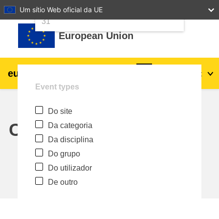
24
25
26
27
28
29
30
Um sítio Web oficial da UE
Ir para o conteúdo principal
31
European Union
eu
|
academy
Entrar
Pt
Event types
Explore by topic:
Do site
agricultura e desenvolvimento rural
Calendar
Da categoria
Da disciplina
crianças e jovens
Do grupo
Do utilizador
cidades, desenvolvimento urbano e
De outro
regional
dados, digital e tecnologia