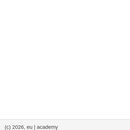
e democracia
assuntos marítimos e política das pescas
migração e integração
nutrição, saúde e bem-estar
liderança do setor público, inovação e
compartilhamento de conhecimento
transporte e infraestrutura
(c) 2026, eu | academy