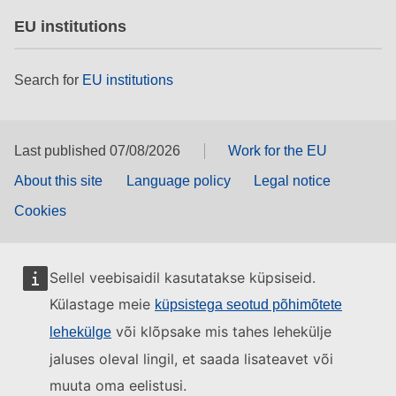
EU institutions
Search for
EU institutions
Last published 07/08/2026
Work for the EU
About this site
Language policy
Legal notice
Cookies
Sellel veebisaidil kasutatakse küpsiseid.
Külastage meie
küpsistega seotud põhimõtete
või klõpsake mis tahes lehekülje
lehekülge
jaluses oleval lingil, et saada lisateavet või
muuta oma eelistusi.