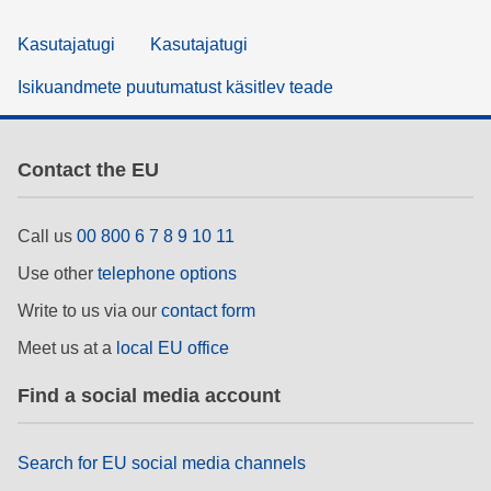
Kasutajatugi
Kasutajatugi
Isikuandmete puutumatust käsitlev teade
Contact the EU
Call us
00 800 6 7 8 9 10 11
Use other
telephone options
Write to us via our
contact form
Meet us at a
local EU office
Find a social media account
Search for EU social media channels