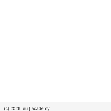
rights, & democracy
maritime & fisheries
migration & integration
nutrition, health & wellbeing
public sector leadership, innovation &
knowledge sharing
transport & infrastructure
(c) 2026, eu | academy