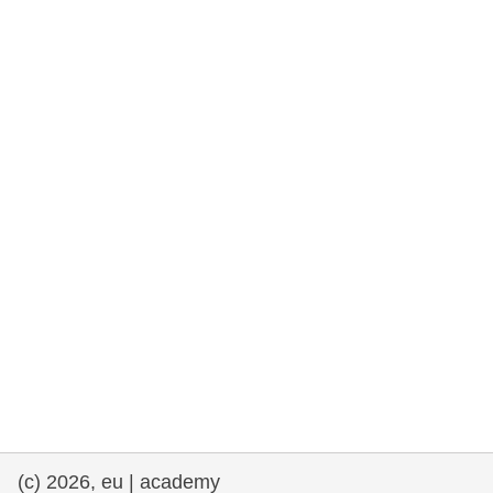
rights, & democracy
maritime & fisheries
migration & integration
nutrition, health & wellbeing
public sector leadership, innovation &
knowledge sharing
transport & infrastructure
(c) 2026, eu | academy