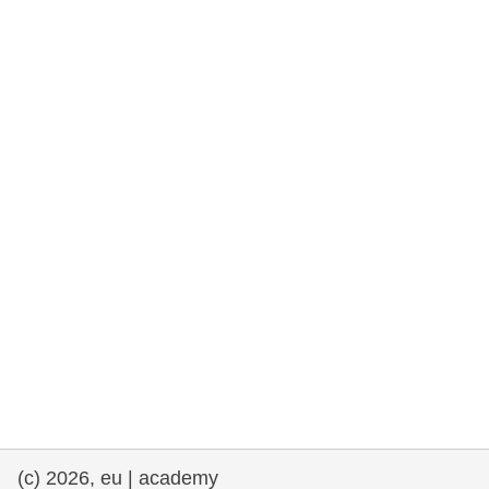
rights, & democracy
maritime & fisheries
migration & integration
nutrition, health & wellbeing
public sector leadership, innovation &
knowledge sharing
transport & infrastructure
(c) 2026, eu | academy