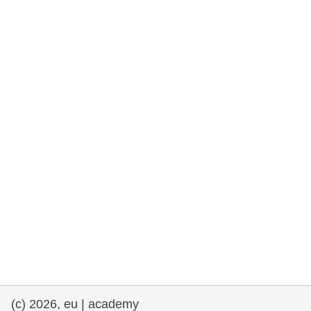
rights, & democracy
maritime & fisheries
migration & integration
nutrition, health & wellbeing
public sector leadership, innovation &
knowledge sharing
transport & infrastructure
(c) 2026, eu | academy