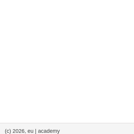
fundamentales, y democracia
marítimo y pesca
migración e integración
nutrición, salud y bienestar
liderazgo, innovación y el intercambio de
conocimientos en el sector público
transporte e infraestructuras
(c) 2026, eu | academy